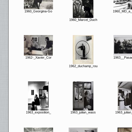
1960_Georgina-Go
1960_MD_a_
1960_Marcel_Duch
1962-_Xavier_Cor
1963__Pasa
1962_duchamp_rou
1963_exposition_
1963_julian_wass
1963_julia