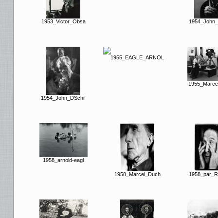
1953_Victor_Obsa
1954_John_
1955_EAGLE_ARNOL
1955_Marce
1954_John_DSchif
1958_arnold-eagl
1958_Marcel_Duch
1958_par_R