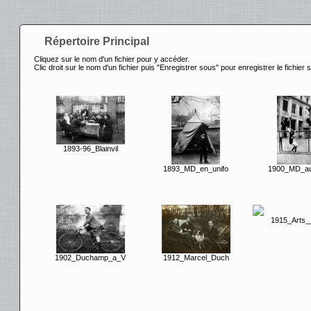
Répertoire Principal
Cliquez sur le nom d'un fichier pour y accéder.
Clic droit sur le nom d'un fichier puis "Enregistrer sous" pour enregistrer le fichier 
1893-96_Blainvil
1893_MD_en_unifo
1900_MD_au
1915_Arts_
1902_Duchamp_a_V
1912_Marcel_Duch