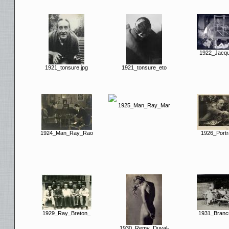
1922_Jacqu
1921_tonsure.jpg
1921_tonsure_eto
1925_Man_Ray_Mar
1924_Man_Ray_Rao
1926_Portr
1929_Ray_Breton_
1931_Branc
1930_Remy_Duval-