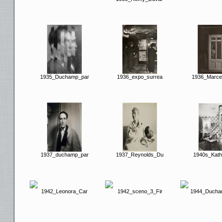
1935_Duchamp_par
1936_expo_surrea
1936_Marce
1937_duchamp_par
1937_Reynolds_Du
1940s_Kath
1942_Leonora_Car
1942_sceno_3_Fir
1944_Ducha