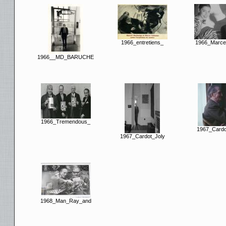
1966_entretiens_
1966_Marce
1966__MD_BARUCHE
1966_Tremendous_
1967_Cardo
1967_Cardot_Joly
1968_Man_Ray_and