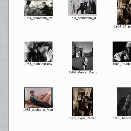
1963_pasadena_ev
1963_pasadena_ju
1964_14_ja
1964_duchamp-env
1964_Ready
1964_Marcel_Duch
1965_duchamp_Man
1965_expo_Cadier
1965_Marce